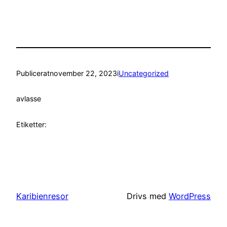
Publicerat
november 22, 2023
i
Uncategorized
av
lasse
Etiketter:
Karibienresor
Drivs med
WordPress