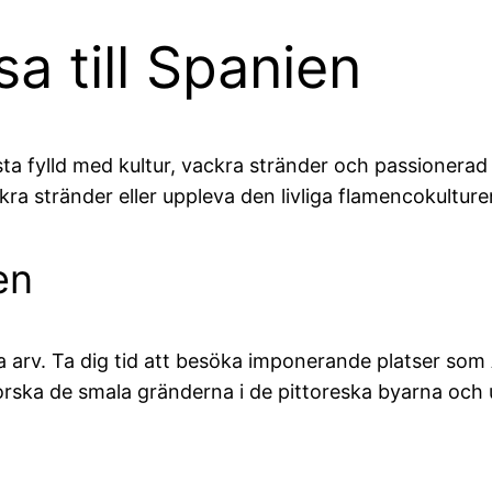
a till Spanien
ista fylld med kultur, vackra stränder och passioner
ckra stränder eller uppleva den livliga flamencokulture
en
ella arv. Ta dig tid att besöka imponerande platser so
forska de smala gränderna i de pittoreska byarna oc