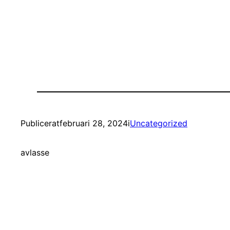
Publicerat
februari 28, 2024
i
Uncategorized
av
lasse