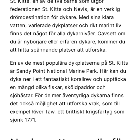
St. Kitts, en av de två öarna som utgör
federationen St. Kitts och Nevis, är en verklig
drömdestination för dykare. Med sina klara
vatten, varierade dykplatser och rikt marint liv
finns det något för alla dykarnivåer. Oavsett om
du är nybörjare eller erfaren dykare, kommer du
att hitta spännande platser att utforska.
En av de mest populära dykplatserna på St. Kitts
är Sandy Point National Marine Park. Här kan du
dyka ner i ett fantastiskt korallrev och upptäcka
en mängd olika fiskar, sköldpaddor och
sjöhästar. För de mer äventyrliga dykarna finns
det också möjlighet att utforska vrak, som till
exempel River Taw, ett brittiskt krigsfartyg som
sjönk 1771.