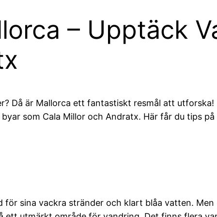
allorca – Upptäck V
tx
 Då är Mallorca ett fantastiskt resmål att utforska
yar som Cala Millor och Andratx. Här får du tips på 
nd för sina vackra stränder och klart blåa vatten. Men
så ett utmärkt område för vandring. Det finns flera 