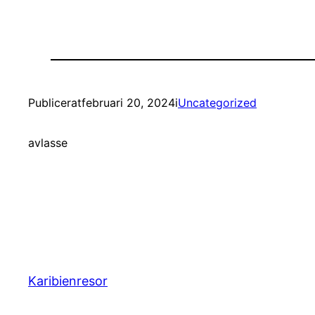
Publicerat
februari 20, 2024
i
Uncategorized
av
lasse
Karibienresor