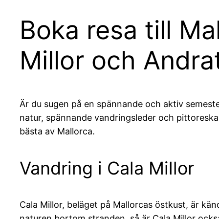
Boka resa till M
Millor och Andra
Är du sugen på en spännande och aktiv semester?
natur, spännande vandringsleder och pittoreska b
bästa av Mallorca.
Vandring i Cala Millor
Cala Millor, beläget på Mallorcas östkust, är kä
naturen bortom stranden, så är Cala Millor ock