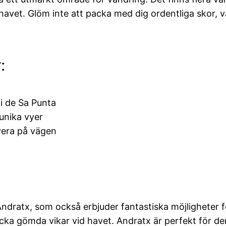
avet. Glöm inte att packa med dig ordentliga skor, va
:
i de Sa Punta
unika vyer
rvera på vägen
Andratx, som också erbjuder fantastiska möjligheter
cka gömda vikar vid havet. Andratx är perfekt för d