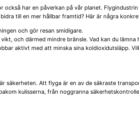
sor också har en påverkan på vår planet. Flygindustrin
idra till en mer hållbar framtid? Här är några konkret
ingen och gör resan smidigare.
 vikt, och därmed mindre bränsle. Vad kan du lämn
bar aktivt med att minska sina koldioxidutsläpp. Vilka
är säkerheten. Att flyga är en av de säkraste trans
akom kulisserna, från noggranna säkerhetskontroller t