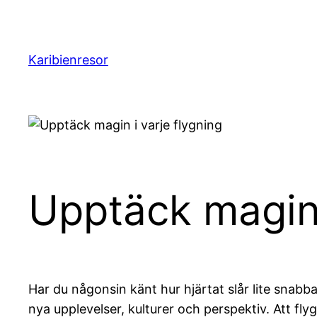
Hoppa
till
innehåll
Karibienresor
Upptäck magin 
Har du någonsin känt hur hjärtat slår lite snabb
nya upplevelser, kulturer och perspektiv. Att fly