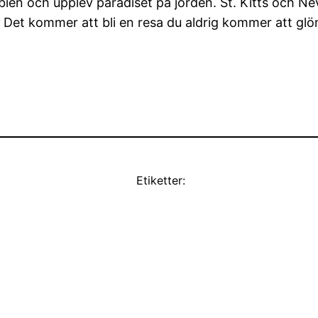
bien och upplev paradiset på jorden. St. Kitts och Ne
Det kommer att bli en resa du aldrig kommer att gl
Etiketter: