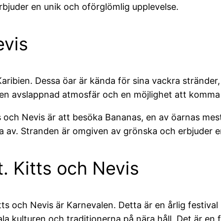
rbjuder en unik och oförglömlig upplevelse.
evis
 Karibien. Dessa öar är kända för sina vackra stränder,
g en avslappnad atmosfär och en möjlighet att komm
ts och Nevis är att besöka Bananas, en av öarnas mest
na av. Stranden är omgiven av grönska och erbjuder en
. Kitts och Nevis
s och Nevis är Karnevalen. Detta är en årlig festival
 kulturen och traditionerna på nära håll. Det är en 