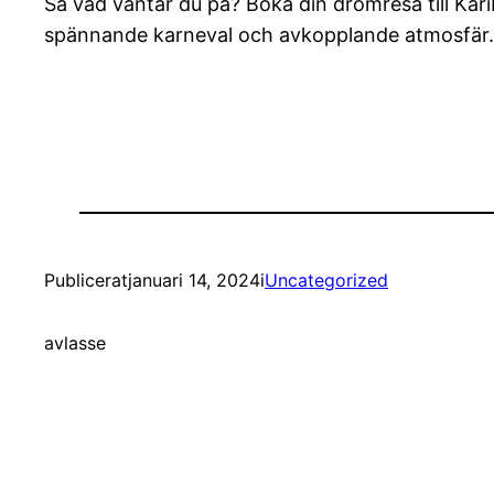
Så vad väntar du på? Boka din drömresa till Kari
spännande karneval och avkopplande atmosfär. 
Publicerat
januari 14, 2024
i
Uncategorized
av
lasse