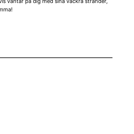
vis väntar på dig med sina vackra stränder,
ömma!