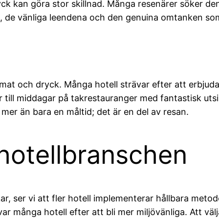
ryck kan göra stor skillnad. Många resenärer söker d
na, de vänliga leendena och den genuina omtanken so
mat och dryck. Många hotell strävar efter att erbjuda
 till middagar på takrestauranger med fantastisk utsi
mer än bara en måltid; det är en del av resan.
 hotellbranschen
, ser vi att fler hotell implementerar hållbara metode
r många hotell efter att bli mer miljövänliga. Att välja