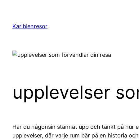
Hoppa
till
innehåll
Karibienresor
upplevelser so
Har du någonsin stannat upp och tänkt på hur ett
upplevelser, där varje rum bär på en historia oc