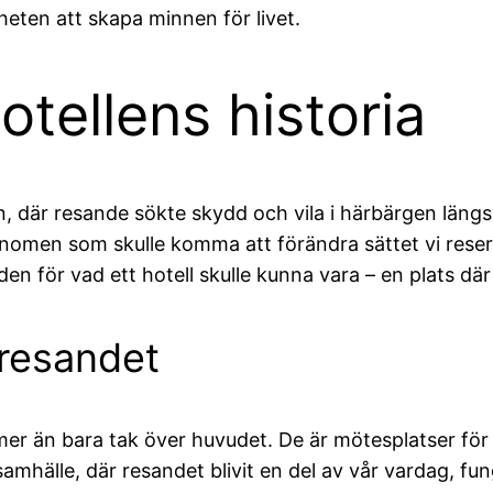
heten att skapa minnen för livet.
tellens historia
ken, där resande sökte skydd och vila i härbärgen län
nomen som skulle komma att förändra sättet vi reser p
en för vad ett hotell skulle kunna vara – en plats dä
 resandet
mer än bara tak över huvudet. De är mötesplatser för 
samhälle, där resandet blivit en del av vår vardag, fung