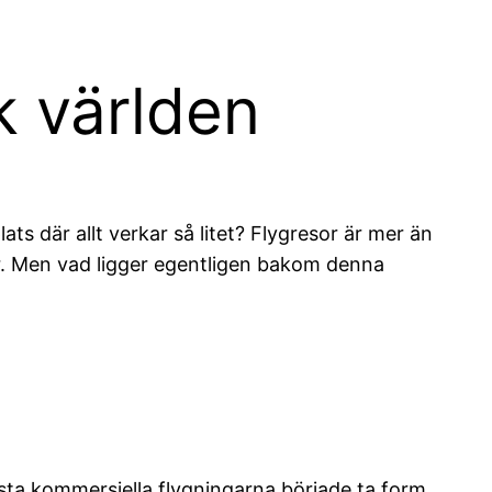
k världen
ts där allt verkar så litet? Flygresor är mer än
ar. Men vad ligger egentligen bakom denna
rsta kommersiella flygningarna började ta form.