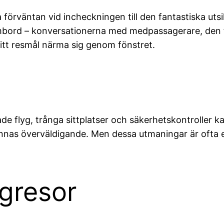
 förväntan vid incheckningen till den fantastiska utsik
bord – konversationerna med medpassagerare, den fö
itt resmål närma sig genom fönstret.
ade flyg, trånga sittplatser och säkerhetskontroller 
kännas överväldigande. Men dessa utmaningar är ofta e
ygresor