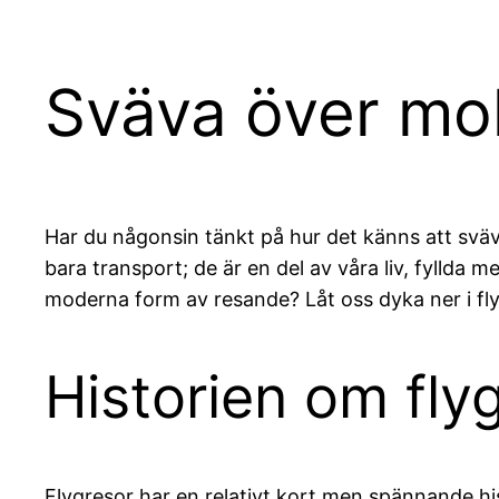
Sväva över mo
Har du någonsin tänkt på hur det känns att sväva
bara transport; de är en del av våra liv, fylld
moderna form av resande? Låt oss dyka ner i fl
Historien om fly
Flygresor har en relativt kort men spännande his