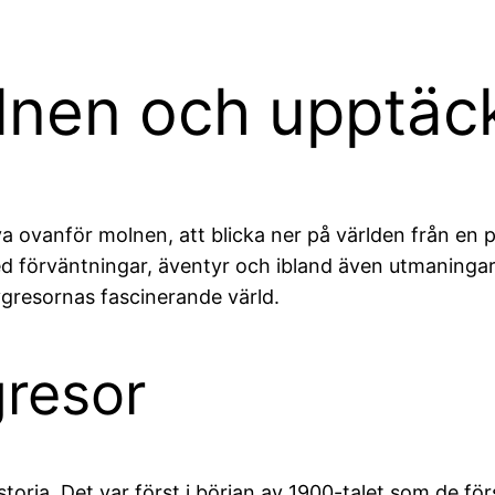
lnen och upptäc
 ovanför molnen, att blicka ner på världen från en pla
a med förväntningar, äventyr och ibland även utmaning
ygresornas fascinerande värld.
gresor
toria. Det var först i början av 1900-talet som de fö