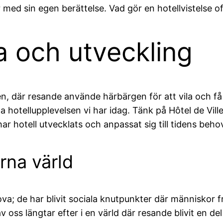
ar med sin egen berättelse. Vad gör en hotellvistelse o
ia och utveckling
iken, där resande använde härbärgen för att vila och f
hotellupplevelsen vi har idag. Tänk på Hôtel de Vill
hotell utvecklats och anpassat sig till tidens behov, 
erna värld
ova; de har blivit sociala knutpunkter där människor f
ss längtar efter i en värld där resande blivit en del