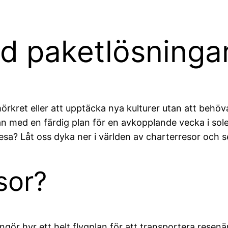
d paketlösninga
rkret eller att upptäcka nya kulturer utan att behöva
an med en färdig plan för en avkopplande vecka i sole
sa? Låt oss dyka ner i världen av charterresor och 
sor?
gör hyr ett helt flygplan för att transportera resenäre