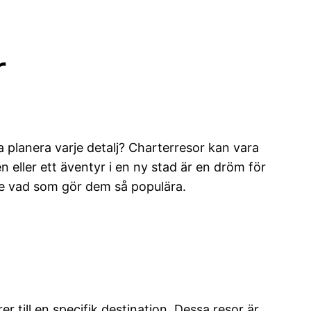
r
 planera varje detalj? Charterresor kan vara
n eller ett äventyr i en ny stad är en dröm för
se vad som gör dem så populära.
r till en specifik destination. Dessa resor är