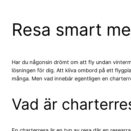
Resa smart me
Har du någonsin drömt om att fly undan vintermö
lösningen för dig. Att kliva ombord på ett flygpl
många. Men vad innebär egentligen en charterre
Vad är charterre
En charterresa är en typ av resa där en researran