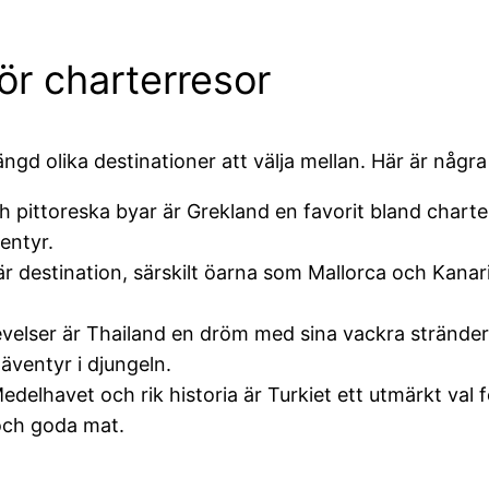
ör charterresor
ngd olika destinationer att välja mellan. Här är någr
h pittoreska byar är Grekland en favorit bland chart
ventyr.
 destination, särskilt öarna som Mallorca och Kanari
elser är Thailand en dröm med sina vackra stränder o
 äventyr i djungeln.
edelhavet och rik historia är Turkiet ett utmärkt val
och goda mat.