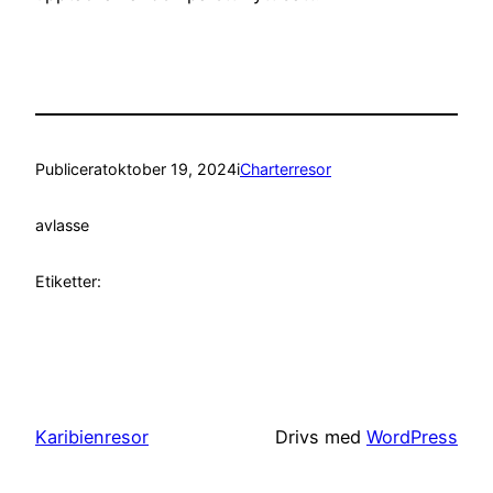
Publicerat
oktober 19, 2024
i
Charterresor
av
lasse
Etiketter:
Karibienresor
Drivs med
WordPress