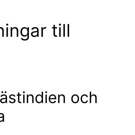
ingar till
Västindien och
a