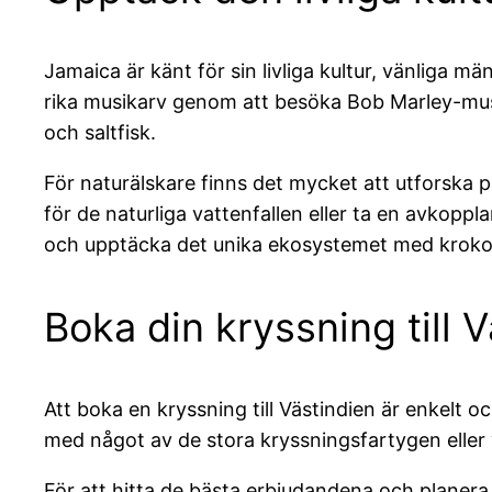
Jamaica är känt för sin livliga kultur, vänliga 
rika musikarv genom att besöka Bob Marley-muse
och saltfisk.
För naturälskare finns det mycket att utforska 
för de naturliga vattenfallen eller ta en avko
och upptäcka det unika ekosystemet med krokodi
Boka din kryssning till 
Att boka en kryssning till Västindien är enkelt 
med något av de stora kryssningsfartygen eller 
För att hitta de bästa erbjudandena och plane