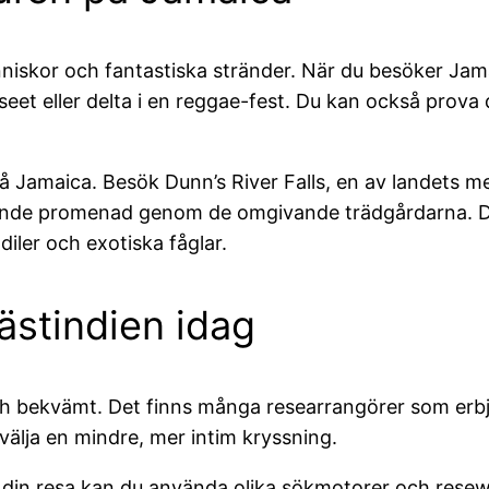
människor och fantastiska stränder. När du besöker Ja
et eller delta i en reggae-fest. Du kan också prova
på Jamaica. Besök Dunn’s River Falls, en av landets m
pplande promenad genom de omgivande trädgårdarna. 
ler och exotiska fåglar.
Västindien idag
och bekvämt. Det finns många researrangörer som erbju
välja en mindre, mer intim kryssning.
ra din resa kan du använda olika sökmotorer och res