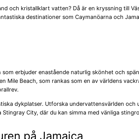
och kristallklart vatten? Då är en kryssning till Vä
antastiska destinationer som Caymanöarna och Jamaica
n som erbjuder enastående naturlig skönhet och spä
n Mile Beach, som rankas som en av världens vackras
rallrev.
iska dykplatser. Utforska undervattensvärlden och 
a Stingray City, där du kan simma med vänliga stingroc
turen på Jamaica