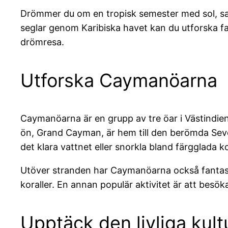
Drömmer du om en tropisk semester med sol, sand 
seglar genom Karibiska havet kan du utforska f
drömresa.
Utforska Caymanöarna
Caymanöarna är en grupp av tre öar i Västindie
ön, Grand Cayman, är hem till den berömda Seve
det klara vattnet eller snorkla bland färgglada ko
Utöver stranden har Caymanöarna också fantast
koraller. En annan populär aktivitet är att besök
Upptäck den livliga kul