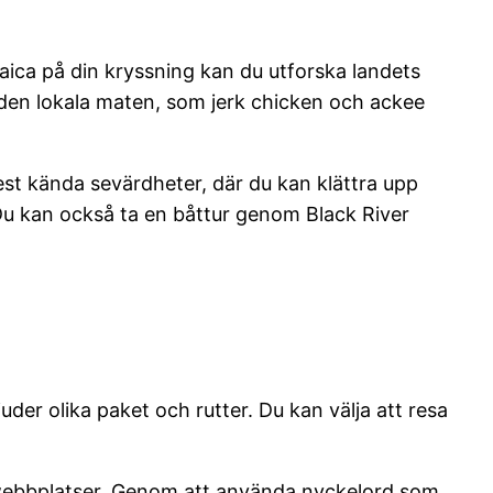
maica på din kryssning kan du utforska landets
 den lokala maten, som jerk chicken och ackee
est kända sevärdheter, där du kan klättra upp
Du kan också ta en båttur genom Black River
der olika paket och rutter. Du kan välja att resa
ewebbplatser. Genom att använda nyckelord som