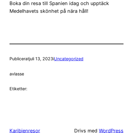
Boka din resa till Spanien idag och upptäck
Medelhavets skönhet på nära håll!
Publicerat
juli 13, 2023
i
Uncategorized
av
lasse
Etiketter:
Karibienresor
Drivs med
WordPress