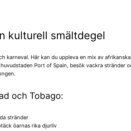
n kulturell smältdegel
och karneval. Här kan du uppleva en mix av afrikanska,
a huvudstaden Port of Spain, besök vackra stränder 
songen.
idad och Tobago:
da stränder
äck öarnas rika djurliv