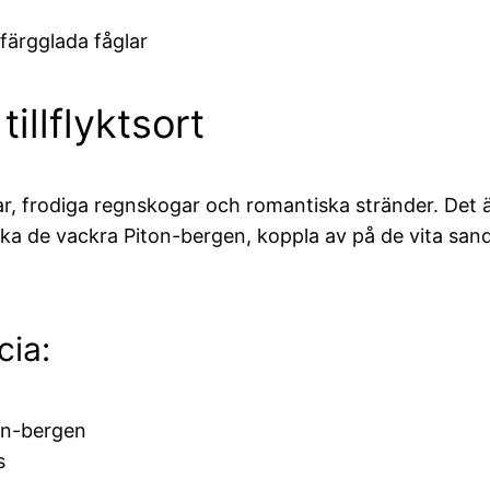
färgglada fåglar
illflyktsort
r, frodiga regnskogar och romantiska stränder. Det är
ka de vackra Piton-bergen, koppla av på de vita san
cia:
ton-bergen
s