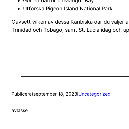
Gör en båttur till Marigot Bay
Utforska Pigeon Island National Park
Oavsett vilken av dessa Karibiska öar du väljer
Trinidad och Tobago, samt St. Lucia idag och up
Publicerat
september 18, 2023
i
Uncategorized
av
lasse