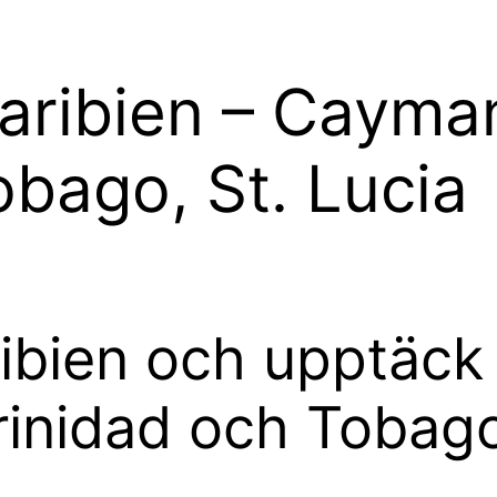
 Karibien – Cayma
obago, St. Lucia
aribien och upptäc
inidad och Tobago,