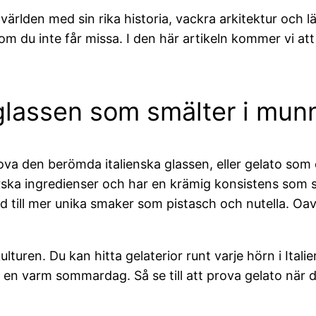
 världen med sin rika historia, vackra arkitektur och l
som du inte får missa. I den här artikeln kommer vi att
 glassen som smälter i mun
rova den berömda italienska glassen, eller gelato som d
ärska ingredienser och har en krämig konsistens som s
ad till mer unika smaker som pistasch och nutella. Oa
ulturen. Du kan hitta gelaterior runt varje hörn i Ital
en varm sommardag. Så se till att prova gelato när du 