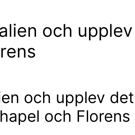
Italien och upplev
orens
alien och upplev de
Chapel och Florens