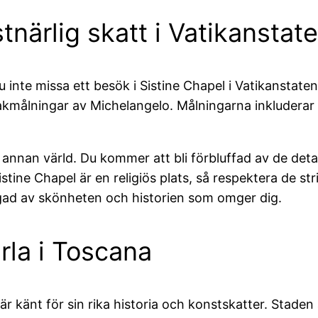
tnärlig skatt i Vatikanstat
 inte missa ett besök i Sistine Chapel i Vatikanstaten
 takmålningar av Michelangelo. Målningarna inkluder
 en annan värld. Du kommer att bli förbluffad av de d
Sistine Chapel är en religiös plats, så respektera de
igad av skönheten och historien som omger dig.
ärla i Toscana
r känt för sin rika historia och konstskatter. Stade