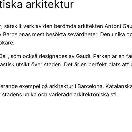
iska arkitektur
r, särskilt verk av den berömda arkitekten Antoni G
av Barcelonas mest besökta sevärdheter. Den unika oc
ökare.
ell, som också designades av Gaudí. Parken är en fa
astisk utsikt över staden. Det är en perfekt plats at
rande exempel på arkitektur i Barcelona. Katalanska 
tadens unika och varierade arkitektoniska stil.