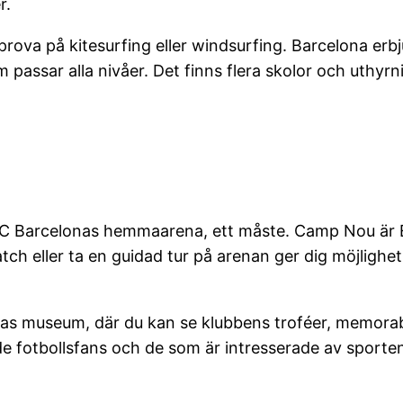
r.
 prova på kitesurfing eller windsurfing. Barcelona erb
assar alla nivåer. Det finns flera skolor och uthyrni
FC Barcelonas hemmaarena, ett måste. Camp Nou är E
ch eller ta en guidad tur på arenan ger dig möjlighe
 museum, där du kan se klubbens troféer, memorabi
de fotbollsfans och de som är intresserade av sporten