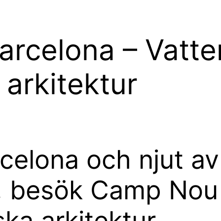
Barcelona – Vatte
arkitektur
rcelona och njut av
er, besök Camp No
ska arkitektur