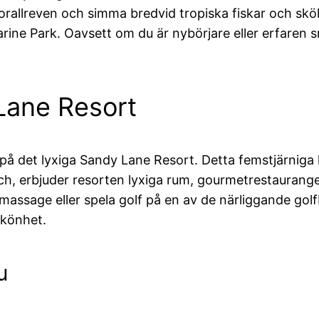
orallreven och simma bredvid tropiska fiskar och sk
arine Park. Oavsett om du är nybörjare eller erfaren 
Lane Resort
bo på det lyxiga Sandy Lane Resort. Detta femstjärniga 
ch, erbjuder resorten lyxiga rum, gourmetrestaurange
 massage eller spela golf på en av de närliggande go
skönhet.
u