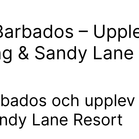
 Barbados – Uppl
ng & Sandy Lane
arbados och upple
andy Lane Resort