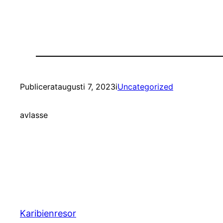
Publicerat
augusti 7, 2023
i
Uncategorized
av
lasse
Karibienresor