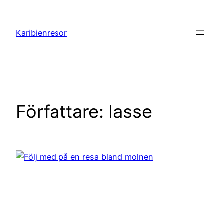
Hoppa
till
Karibienresor
innehåll
Författare:
lasse